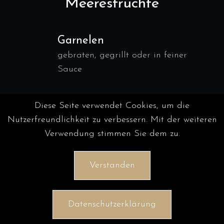
Meeresfrüchte
Garnelen
gebraten, gegrillt oder in feiner
Sauce
Diese Seite verwendet Cookies, um die
Hummer & Languste
Nutzerfreundlichkeit zu verbessern. Mit der weiteren
klassisch serviert oder flambiert
Verwendung stimmen Sie dem zu.
Verstanden
Austern
natur, gratiniert oder mit Vinaigrette
Datenschutzerklärung