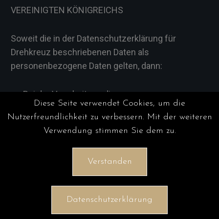
VEREINIGTEN KÖNIGREICHS
Soweit die in der Datenschutzerklärung für
Drehkreuz beschriebenen Daten als
personenbezogene Daten gelten, dann:
Bei der Verarbeitung dieser
Diese Seite verwendet Cookies, um die
personenbezogenen Daten als
Nutzerfreundlichkeit zu verbessern. Mit der weiteren
Auftragsverarbeiter zum Schutz der Websites
Verwendung stimmen Sie dem zu.
unserer Kunden bestimmen unsere Kunden als
Verantwortlichen die Rechtsgrundlage für diese
Verstanden
Verarbeitung, und wir verarbeiten diese Daten
unter ihren Anweisungen und in ihrem Namen;
und
Datenschutzerklärung
Bei der Verarbeitung dieser
personenbezogenen Daten als Verantwortlicher